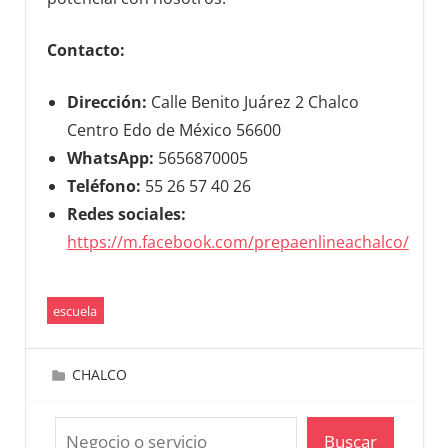
Contacto:
Dirección:
Calle Benito Juárez 2 Chalco
Centro Edo de México 56600
WhatsApp:
5656870005
Teléfono:
55 26 57 40 26
Redes sociales:
https://m.facebook.com/prepaenlineachalco/
escuela
mayo 4, 2025
jtorresgalicia@gmail.com
CHALCO
Buscar