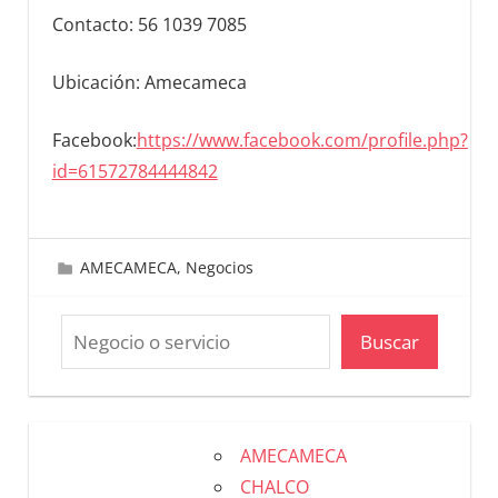
Contacto: 56 1039 7085
Ubicación: Amecameca
Facebook:
https://www.facebook.com/profile.php?
id=61572784444842
mayo 2, 2025
Iván Ceballos
AMECAMECA
,
Negocios
Buscar
AMECAMECA
CHALCO