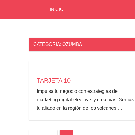
INICIO
Directorio
Zona
Zona
Volcanes
volcanes
CATEGORÍA:
OZUMBA
TARJETA 10
Impulsa tu negocio con estrategias de
marketing digital efectivas y creativas. Somos
tu aliado en la región de los volcanes
…