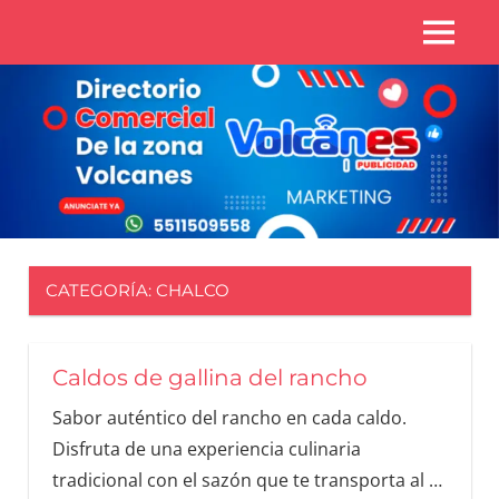
Directorio
Zona
Zona
Volcanes
volcanes
CATEGORÍA:
CHALCO
Caldos de gallina del rancho
Sabor auténtico del rancho en cada caldo.
Disfruta de una experiencia culinaria
tradicional con el sazón que te transporta al
…