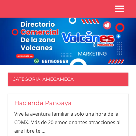
Directorio
Zona
Zona
Volcanes
volcanes
CATEGORÍA:
AMECAMECA
Hacienda Panoaya
Vive la aventura familiar a solo una hora de la
CDMX. Más de 20 emocionantes atracciones al
aire libre te
…