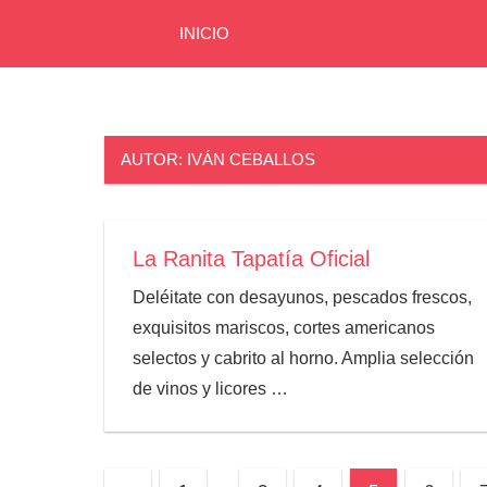
INICIO
Directorio
Zona
Zona
Volcanes
volcanes
AUTOR:
IVÁN CEBALLOS
La Ranita Tapatía Oficial
Deléitate con desayunos, pescados frescos,
exquisitos mariscos, cortes americanos
selectos y cabrito al horno. Amplia selección
de vinos y licores
…